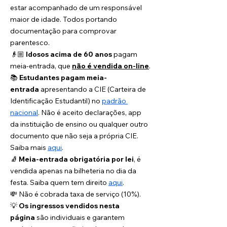
estar acompanhado de um responsável 
maior de idade. Todos portando 
documentação para comprovar 
parentesco.
👴🏼 
Idosos acima de 60 anos
 pagam 
meia-entrada, que 
não é vendida on-line
.
📚 
Estudantes pagam meia-
entrada
 apresentando a CIE (Carteira de 
Identificação Estudantil) no 
padrão 
nacional
. Não é aceito declarações, app 
da instituição de ensino ou qualquer outro 
documento que não seja a própria CIE. 
Saiba mais 
aqui
. 
🧦 
Meia-entrada obrigatória por lei
, é 
vendida apenas na bilheteria no dia da 
festa. Saiba quem tem direito 
aqui
. 
💸 Não é cobrada taxa de serviço (10%).
💡 
Os ingressos vendidos nesta 
página
 são individuais e garantem 