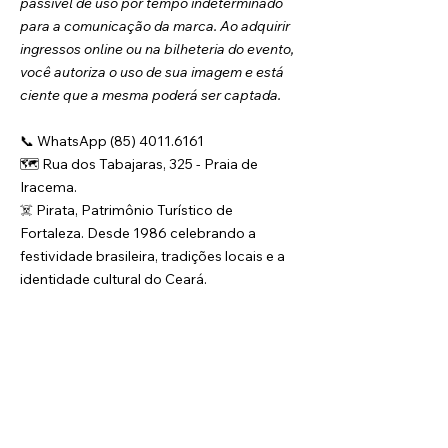
passível de uso por tempo indeterminado 
para a comunicação da marca. Ao adquirir 
ingressos online ou na bilheteria do evento, 
você autoriza o uso de sua imagem e está 
ciente que a mesma poderá ser captada.
📞 WhatsApp (85) 4011.6161
🗺️ Rua dos Tabajaras, 325 - Praia de 
Iracema.
☠️ Pirata, Patrimônio Turístico de 
Fortaleza. Desde 1986 celebrando a 
festividade brasileira, tradições locais e a 
identidade cultural do Ceará.
O Grupo Pirata é responsável pela produção e 
organização deste evento, realizado 
semanalmente. Ressaltamos, contudo, que as 
informações contidas nesta página são válidas 
exclusivamente para a data aqui especificada. 