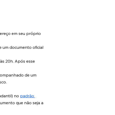
reço em seu próprio 
e um documento oficial 
 às 20h. Após esse 
 acompanhado de um 
sco.
dantil) no 
padrão 
cumento que não seja a 