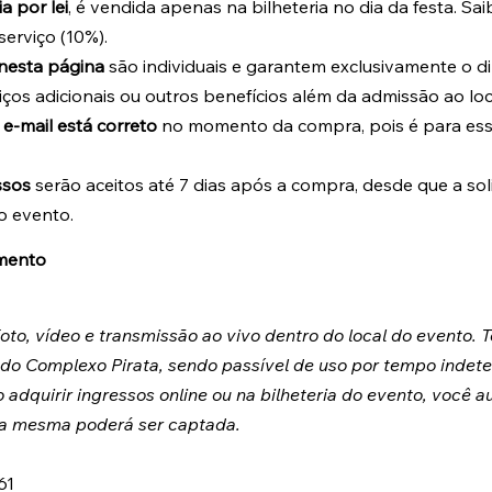
a por lei
, é vendida apenas na bilheteria no dia da festa. Sa
erviço (10%).
nesta página
 são individuais e garantem exclusivamente o di
iços adicionais ou outros benefícios além da admissão ao lo
 e-mail está correto
 no momento da compra, pois é para ess
ssos
 serão aceitos até 7 dias após a compra, desde que a soli
o evento.
amento
to, vídeo e transmissão ao vivo dentro do local do evento. 
 do Complexo Pirata, sendo passível de uso por tempo indet
dquirir ingressos online ou na bilheteria do evento, você au
 a mesma poderá ser captada.
61