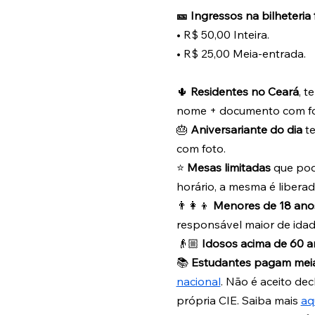
🎫 Ingressos na bilheteria 
• R$ 50,00 Inteira.
• R$ 25,00 Meia-entrada.
🌵 
Residentes no Ceará
, 
nome + documento com fot
🎂 
Aniversariante do dia
 t
com foto.
⭐️ 
Mesas limitadas
 que pod
horário, a mesma é liberad
👨‍👩‍👦 
Menores de 18 ano
responsável maior de ida
👴🏼 
Idosos acima de 60 
📚 
Estudantes pagam mei
nacional
. Não é aceito de
própria CIE. Saiba mais 
aq