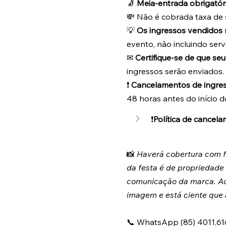
🧦 
Meia-entrada obrigatóri
💸 Não é cobrada taxa de s
💡 
Os ingressos vendidos 
evento, não incluindo serv
✉ 
Certifique-se de que seu
ingressos serão enviados.
❗ 
Cancelamentos de ingre
48 horas antes do início d
❗
Política de cancel
📸 
Haverá cobertura com fo
da festa é de propriedade
comunicação da marca. Ao a
imagem e está ciente que
📞 WhatsApp (85) 4011.61