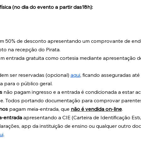
física (no dia do evento a partir das18h):
tem 50% de desconto apresentando um comprovante de ende
o na recepção do Pirata.
em entrada gratuita como cortesia mediante apresentação d
em ser reservadas (opcional) 
aqui
, ficando asseguradas até
a para o público geral.
s
 não pagam ingresso e a entrada é condicionada a estar
de. Todos portando documentação para comprovar parente
anos
 pagam meia-entrada, que 
não é vendida on-line
.
a-entrada
 apresentando a CIE (Carteira de Identificação Estu
clarações, app da instituição de ensino ou qualquer outro do
ui
. 