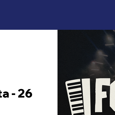
a - 26