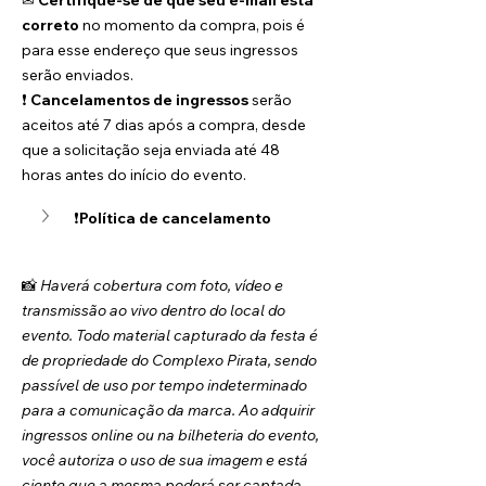
✉ 
Certifique-se de que seu e-mail está 
correto
 no momento da compra, pois é 
para esse endereço que seus ingressos 
serão enviados.
❗ 
Cancelamentos de ingressos
 serão 
aceitos até 7 dias após a compra, desde 
que a solicitação seja enviada até 48 
horas antes do início do evento.
❗
Política de cancelamento
📸 
Haverá cobertura com foto, vídeo e 
transmissão ao vivo dentro do local do 
evento. Todo material capturado da festa é 
de propriedade do Complexo Pirata, sendo 
passível de uso por tempo indeterminado 
para a comunicação da marca. Ao adquirir 
ingressos online ou na bilheteria do evento, 
você autoriza o uso de sua imagem e está 
ciente que a mesma poderá ser captada.