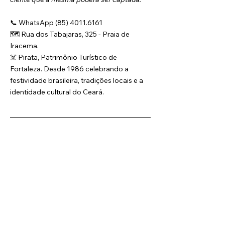
📞 WhatsApp (85) 4011.6161
🗺️ Rua dos Tabajaras, 325 - Praia de 
Iracema.
☠️ Pirata, Patrimônio Turístico de 
Fortaleza. Desde 1986 celebrando a 
festividade brasileira, tradições locais e a 
identidade cultural do Ceará.
O Grupo Pirata é responsável pela produção e 
organização deste evento, realizado 
semanalmente. Ressaltamos, contudo, que as 
informações contidas nesta página são válidas 
exclusivamente para a data aqui especificada. 
Informações referentes a edições futuras do 
evento estão sujeitas a alterações, incluindo, mas 
não se limitando a, valores, condições, ofertas, 
programação e demais aspectos.