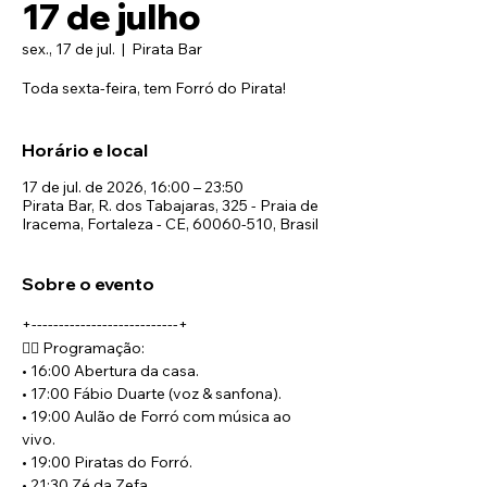
17 de julho
sex., 17 de jul.
  |  
Pirata Bar
Toda sexta-feira, tem Forró do Pirata!
Horário e local
17 de jul. de 2026, 16:00 – 23:50
Pirata Bar, R. dos Tabajaras, 325 - Praia de
Iracema, Fortaleza - CE, 60060-510, Brasil
Sobre o evento
+---------------------------+
🏴‍☠️ Programação:
• 16:00 Abertura da casa.
• 17:00 Fábio Duarte (voz & sanfona).
• 19:00 Aulão de Forró com música ao 
vivo.
• 19:00 Piratas do Forró.
• 21:30 Zé da Zefa.