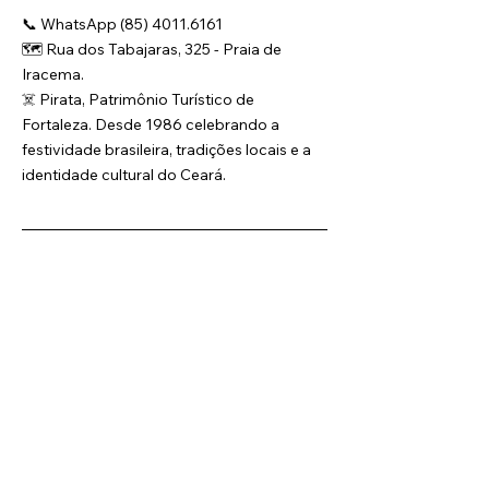
📞 WhatsApp (85) 4011.6161
🗺️ Rua dos Tabajaras, 325 - Praia de 
Iracema.
☠️ Pirata, Patrimônio Turístico de 
Fortaleza. Desde 1986 celebrando a 
festividade brasileira, tradições locais e a 
identidade cultural do Ceará.
O Grupo Pirata é responsável pela produção e 
organização deste evento, realizado 
semanalmente. Ressaltamos, contudo, que as 
informações contidas nesta página são válidas 
exclusivamente para a data aqui especificada. 
Informações referentes a edições futuras do 
evento estão sujeitas a alterações, incluindo, mas 
não se limitando a, valores, condições, ofertas, 
programação e demais aspectos.