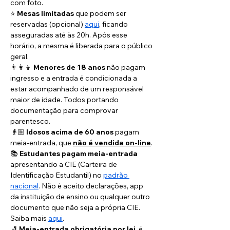
com foto.
⭐️ 
Mesas limitadas
 que podem ser 
reservadas (opcional) 
aqui
, ficando 
asseguradas até às 20h. Após esse 
horário, a mesma é liberada para o público 
geral.
👨‍👩‍👦 
Menores de 18 anos
 não pagam 
ingresso e a entrada é condicionada a 
estar acompanhado de um responsável 
maior de idade. Todos portando 
documentação para comprovar 
parentesco.
👴🏼 
Idosos acima de 60 anos
 pagam 
meia-entrada, que 
não é vendida on-line
.
📚 
Estudantes pagam meia-entrada
apresentando a CIE (Carteira de 
Identificação Estudantil) no 
padrão 
nacional
. Não é aceito declarações, app 
da instituição de ensino ou qualquer outro 
documento que não seja a própria CIE. 
Saiba mais 
aqui
. 
🧦 
Meia-entrada obrigatória por lei
, é 