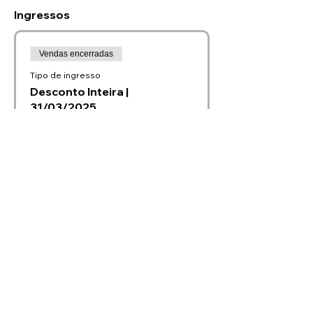
Ingressos
Vendas encerradas
Tipo de ingresso
Desconto Inteira |
31/03/2025
Preço
R$ 55,00
Vendas encerradas
Tipo de ingresso
Inteira | 31/03/2025
Preço
R$ 70,00