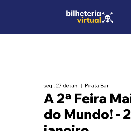
seg., 27 de jan.
  |  
Pirata Bar
A 2ª Feira Ma
do Mundo! - 
janeiro