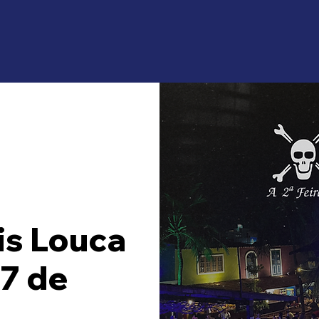
is Louca
27 de