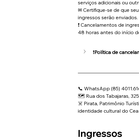
serviços adicionais ou out
✉ Certifique-se de que se
ingressos serão enviados.
❗ Cancelamentos de ingress
48 horas antes do início d
❗
Política de cancel
📞 WhatsApp (85) 4011.61
🗺️ Rua dos Tabajaras, 325
☠️ Pirata, Patrimônio Turís
identidade cultural do Cea
Ingressos