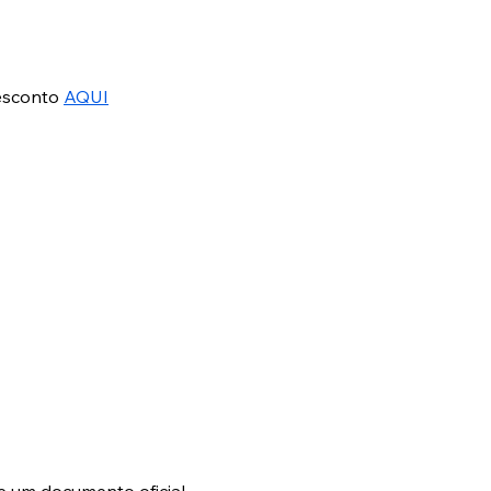
esconto 
AQUI
e um documento oficial 