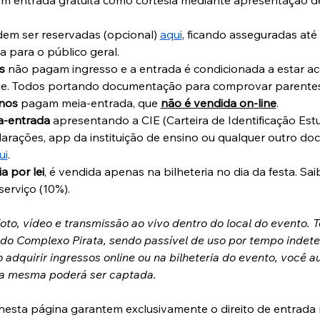
em ser reservadas (opcional) 
aqui
, ficando asseguradas até
a para o público geral.
s
 não pagam ingresso e a entrada é condicionada a estar
de. Todos portando documentação para comprovar parente
anos
 pagam meia-entrada, que 
não é vendida on-line
.
a-entrada
 apresentando a CIE (Carteira de Identificação Estu
clarações, app da instituição de ensino ou qualquer outro do
ui
. 
a por lei
, é vendida apenas na bilheteria no dia da festa. Sa
erviço (10%).
to, vídeo e transmissão ao vivo dentro do local do evento. 
 do Complexo Pirata, sendo passível de uso por tempo indet
dquirir ingressos online ou na bilheteria do evento, você au
 a mesma poderá ser captada.
nesta página garantem exclusivamente o direito de entrada 