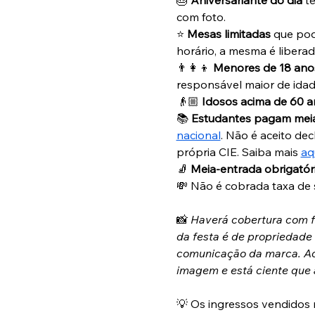
com foto.
⭐️ 
Mesas limitadas
 que pod
horário, a mesma é liberad
👨‍👩‍👦 
Menores de 18 ano
responsável maior de ida
👴🏼 
Idosos acima de 60 
📚 
Estudantes pagam mei
nacional
. Não é aceito de
própria CIE. Saiba mais 
aq
🧦 
Meia-entrada obrigatóri
💸 Não é cobrada taxa de s
📸 
Haverá cobertura com fo
da festa é de propriedade
comunicação da marca. Ao a
imagem e está ciente que
💡 Os ingressos vendidos 