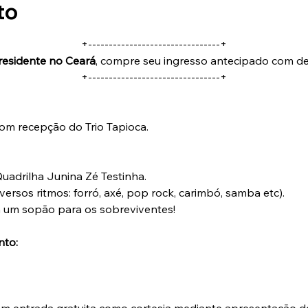
to
+--------------------------------+
residente no Ceará
, compre seu ingresso antecipado com d
+--------------------------------+
com recepção do Trio Tapioca.
uadrilha Junina Zé Testinha.
versos ritmos: forró, axé, pop rock, carimbó, samba etc).
 um sopão para os sobreviventes!
nto:
em entrada gratuita como cortesia mediante apresentação d