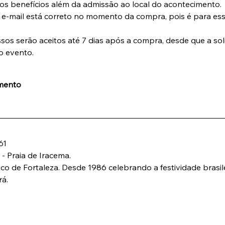
ros benefícios além da admissão ao local do acontecimento.
u e-mail está correto no momento da compra, pois é para es
os serão aceitos até 7 dias após a compra, desde que a soli
o evento.
amento
61
 - Praia de Iracema.
tico de Fortaleza. Desde 1986 celebrando a festividade brasilei
rá.