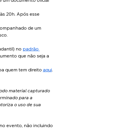
 às 20h. Após esse 
 acompanhado de um 
sco.
dantil) no 
padrão 
cumento que não seja a 
iba quem tem direito 
aqui
. 
Todo material capturado 
erminado para a 
toriza o uso de sua 
no evento, não incluindo 