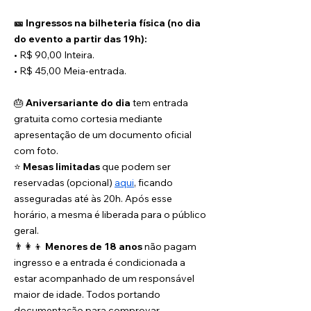
🎫 Ingressos na bilheteria física (no dia 
do evento a partir das 19h):
• R$ 90,00 Inteira.
• R$ 45,00 Meia-entrada.
🎂 
Aniversariante do dia
 tem entrada 
gratuita como cortesia mediante 
apresentação de um documento oficial 
com foto.
⭐️ 
Mesas limitadas
 que podem ser 
reservadas (opcional) 
aqui
, ficando 
asseguradas até às 20h. Após esse 
horário, a mesma é liberada para o público 
geral.
👨‍👩‍👦 
Menores de 18 anos
 não pagam 
ingresso e a entrada é condicionada a 
estar acompanhado de um responsável 
maior de idade. Todos portando 
documentação para comprovar 