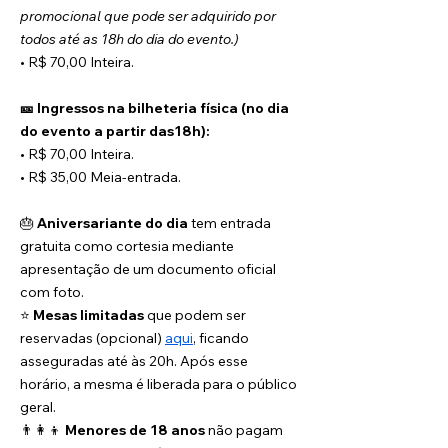
promocional que pode ser adquirido por 
todos até as 18h do dia do evento.)
• R$ 70,00 Inteira.
🎫 Ingressos na bilheteria física (no dia 
do evento a partir das18h):
• R$ 70,00 Inteira.
• R$ 35,00 Meia-entrada.
🎂 
Aniversariante do dia
 tem entrada 
gratuita como cortesia mediante 
apresentação de um documento oficial 
com foto.
⭐️ 
Mesas limitadas
 que podem ser 
reservadas (opcional) 
aqui
, ficando 
asseguradas até às 20h. Após esse 
horário, a mesma é liberada para o público 
geral.
👨‍👩‍👦 
Menores de 18 anos
 não pagam 