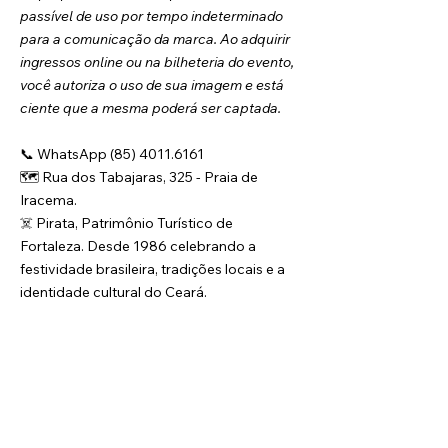
passível de uso por tempo indeterminado 
para a comunicação da marca. Ao adquirir 
ingressos online ou na bilheteria do evento, 
você autoriza o uso de sua imagem e está 
ciente que a mesma poderá ser captada.
📞 WhatsApp (85) 4011.6161
🗺️ Rua dos Tabajaras, 325 - Praia de 
Iracema.
☠️ Pirata, Patrimônio Turístico de 
Fortaleza. Desde 1986 celebrando a 
festividade brasileira, tradições locais e a 
identidade cultural do Ceará.
O Grupo Pirata é responsável pela produção e 
organização deste evento, realizado 
semanalmente. Ressaltamos, contudo, que as 
informações contidas nesta página são válidas 