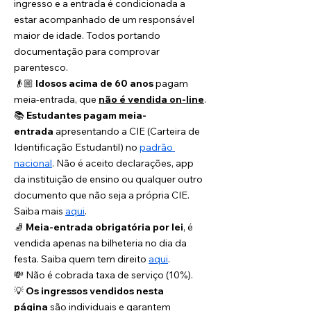
ingresso e a entrada é condicionada a 
estar acompanhado de um responsável 
maior de idade. Todos portando 
documentação para comprovar 
parentesco.
👴🏼 
Idosos acima de 60 anos
 pagam 
meia-entrada, que 
não é vendida on-line
.
📚 
Estudantes pagam meia-
entrada
 apresentando a CIE (Carteira de 
Identificação Estudantil) no 
padrão 
nacional
. Não é aceito declarações, app 
da instituição de ensino ou qualquer outro 
documento que não seja a própria CIE. 
Saiba mais 
aqui
. 
🧦 
Meia-entrada obrigatória por lei
, é 
vendida apenas na bilheteria no dia da 
festa. Saiba quem tem direito 
aqui
. 
💸 Não é cobrada taxa de serviço (10%).
💡 
Os ingressos vendidos nesta 
página
 são individuais e garantem 