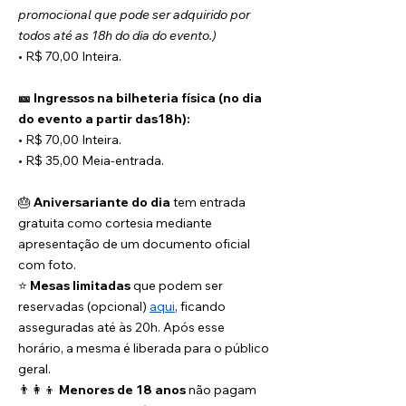
promocional que pode ser adquirido por 
todos até as 18h do dia do evento.)
• R$ 70,00 Inteira.
🎫 Ingressos na bilheteria física (no dia 
do evento a partir das18h):
• R$ 70,00 Inteira.
• R$ 35,00 Meia-entrada.
🎂 
Aniversariante do dia
 tem entrada 
gratuita como cortesia mediante 
apresentação de um documento oficial 
com foto.
⭐️ 
Mesas limitadas
 que podem ser 
reservadas (opcional) 
aqui
, ficando 
asseguradas até às 20h. Após esse 
horário, a mesma é liberada para o público 
geral.
👨‍👩‍👦 
Menores de 18 anos
 não pagam 