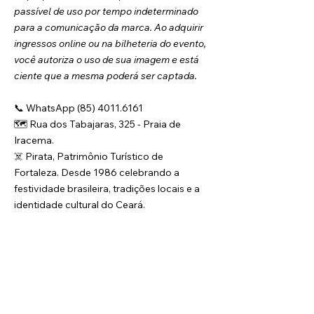
passível de uso por tempo indeterminado 
para a comunicação da marca. Ao adquirir 
ingressos online ou na bilheteria do evento, 
você autoriza o uso de sua imagem e está 
ciente que a mesma poderá ser captada.
📞 WhatsApp (85) 4011.6161
🗺️ Rua dos Tabajaras, 325 - Praia de 
Iracema.
☠️ Pirata, Patrimônio Turístico de 
Fortaleza. Desde 1986 celebrando a 
festividade brasileira, tradições locais e a 
identidade cultural do Ceará.
O Grupo Pirata é responsável pela produção e 
organização deste evento, realizado 
semanalmente. Ressaltamos, contudo, que as 
informações contidas nesta página são válidas 