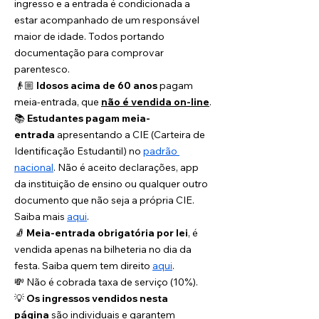
ingresso e a entrada é condicionada a 
estar acompanhado de um responsável 
maior de idade. Todos portando 
documentação para comprovar 
parentesco.
👴🏼 
Idosos acima de 60 anos
 pagam 
meia-entrada, que 
não é vendida on-line
.
📚 
Estudantes pagam meia-
entrada
 apresentando a CIE (Carteira de 
Identificação Estudantil) no 
padrão 
nacional
. Não é aceito declarações, app 
da instituição de ensino ou qualquer outro 
documento que não seja a própria CIE. 
Saiba mais 
aqui
. 
🧦 
Meia-entrada obrigatória por lei
, é 
vendida apenas na bilheteria no dia da 
festa. Saiba quem tem direito 
aqui
. 
💸 Não é cobrada taxa de serviço (10%).
💡 
Os ingressos vendidos nesta 
página
 são individuais e garantem 