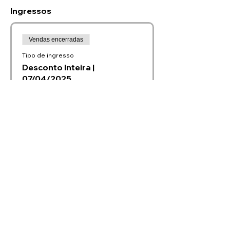
Ingressos
Vendas encerradas
Tipo de ingresso
Desconto Inteira |
07/04/2025
Preço
R$ 55,00
Vendas encerradas
Tipo de ingresso
Inteira | 07/04/2025
Preço
R$ 70,00