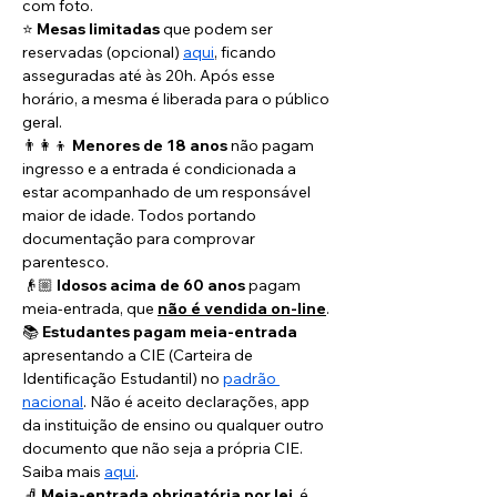
com foto.
⭐️ 
Mesas limitadas
 que podem ser 
reservadas (opcional) 
aqui
, ficando 
asseguradas até às 20h. Após esse 
horário, a mesma é liberada para o público 
geral.
👨‍👩‍👦 
Menores de 18 anos
 não pagam 
ingresso e a entrada é condicionada a 
estar acompanhado de um responsável 
maior de idade. Todos portando 
documentação para comprovar 
parentesco.
👴🏼 
Idosos acima de 60 anos
 pagam 
meia-entrada, que 
não é vendida on-line
.
📚 
Estudantes pagam meia-entrada
apresentando a CIE (Carteira de 
Identificação Estudantil) no 
padrão 
nacional
. Não é aceito declarações, app 
da instituição de ensino ou qualquer outro 
documento que não seja a própria CIE. 
Saiba mais 
aqui
. 
🧦 
Meia-entrada obrigatória por lei
, é 